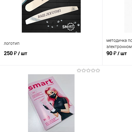
методичка по
логотип
электронном
250 ₽
90 ₽
/ шт
/ шт
В корзину
Сравнение
Сравнение
В избранное
В наличии
В избранно