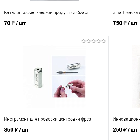
Каталог косметической продукции Смарт
Smart маска
70 ₽
750 ₽
/ шт
/ шт
В корзину
Сравнение
Сравнение
В избранное
В наличии
В избранно
Абразивность
Белая
Го
Черная
Инструмент для проверки центровки фрез
Инновационн
850 ₽
250 ₽
/ шт
/ шт