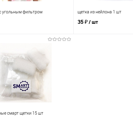
 с угольным фильтром
щетка из нейлона 1 шт
35 ₽
/ шт
В корзину
Ожидаем по
Сравнение
е
В наличии
В избранное
Абразивность
лубая
Красная
Розовая
Белая
Голубая
Красная
Тиффани
ые смарт щетки 15 шт