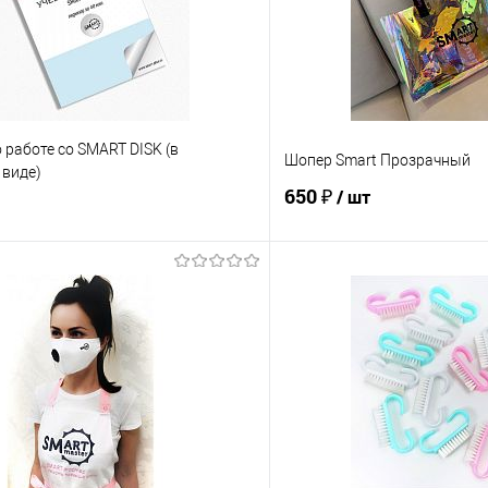
 работе со SMART DISK (в
Шопер Smart Прозрачный
 виде)
650 ₽
/ шт
В корзину
В корз
Сравнение
е
В наличии
В избранное