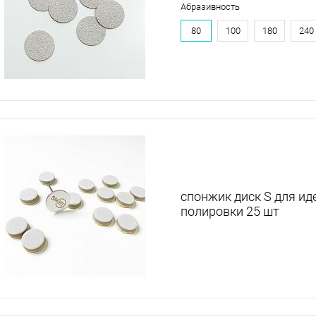
Абразивность
80
100
180
240
спонжик диск S для ид
полировки 25 шт