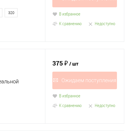
320
В избранное
К сравнению
Недоступно
375 ₽
/ шт
Ожидаем поступления
еальной
В избранное
К сравнению
Недоступно