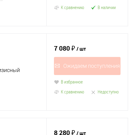
К сравнению
В наличии
7 080 ₽
/ шт
Ожидаем поступления
изисный
В избранное
К сравнению
Недоступно
8 280 ₽
/ шт