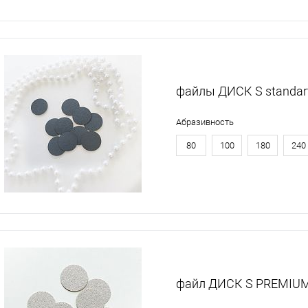
файлы ДИСК S standar
Абразивность
80
100
180
240
файл ДИСК S PREMIUM