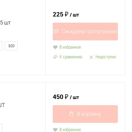
225 ₽
/ шт
25 шт
Ожидаем поступления
320
В избранное
К сравнению
Недоступно
450 ₽
/ шт
ШТ
В корзину
В избранное