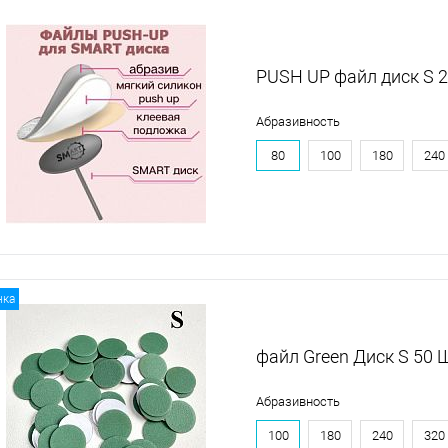
PUSH UP файл диск S 
Абразивность
80
100
180
240
нка
файл Green Диск S 50 
Абразивность
100
180
240
320