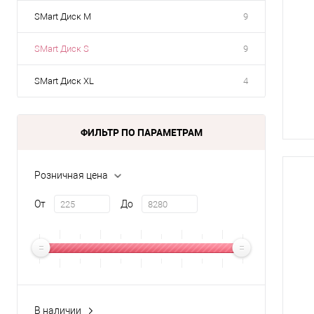
SMart Диск M
9
SMart Диск S
9
SMart Диск XL
4
ФИЛЬТР ПО ПАРАМЕТРАМ
Розничная цена
От
До
В наличии