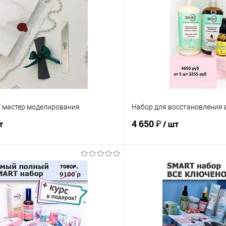
 мастер моделирования
Набор для восстановления 
4 650 ₽
т
/ шт
В корзину
Ожидаем по
Сравнение
е
В наличии
В избранное
Аромат