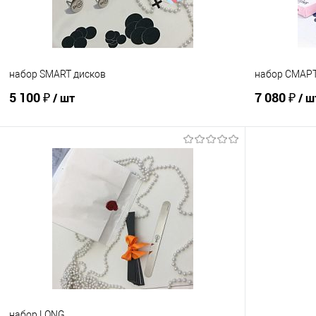
набор SMART дисков
набор СМАРТ
5 100 ₽
7 080 ₽
/ шт
/ ш
В корзину
Сравнение
Сравнение
В избранное
В наличии
В избранно
набор LONG