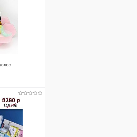
волос
ступления
Недоступно