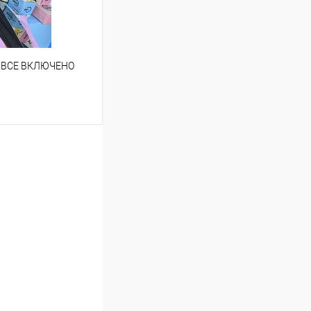
ный блеск
вление поврежденных
а ВСЕ ВКЛЮЧЕНО
ступления
Недоступно