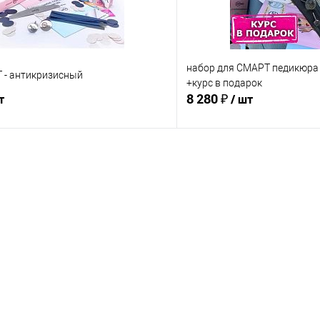
oil formula -питание и зеркаль
organic formula - восстано
волос
набор для СМАРТ педикюр
 - антикризисный
+курс в подарок
8 280 ₽
т
/ шт
Ожидаем поступления
Ожидаем по
Сравнение
е
Недоступно
В избранное