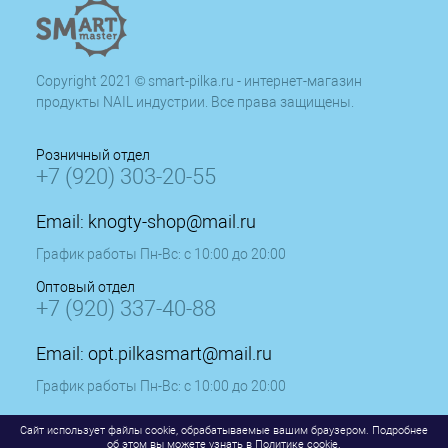
Copyright 2021 © smart-pilka.ru - интернет-магазин
продукты NAIL индустрии. Все права защищены.
Розничный отдел
+7 (920) 303-20-55
Email:
knogty-shop@mail.ru
График работы Пн-Вс: с 10:00 до 20:00
Оптовый отдел
+7 (920) 337-40-88
Email:
opt.pilkasmart@mail.ru
График работы Пн-Вс: с 10:00 до 20:00
Сайт использует файлы cookie, обрабатываемые вашим браузером. Подробнее
об этом вы можете узнать в
Политике cookie
.