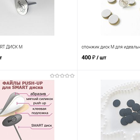
RT ДИСК M
спонжик диск M для идеаль
400 ₽
т
/ шт
В корзину
В корз
Сравнение
е
В наличии
В избранное