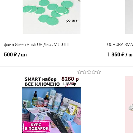
файл Green Push UP Диск M 50 ШТ
ОСНОВА SMA
500 ₽
1 350 ₽
/ шт
/ ш
В корзину
Сравнение
Сравнение
В избранное
В наличии
В избранно
Абразивность
100
180
240
320