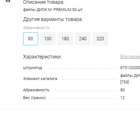
Описание товара:
файлы ДИСК М PREMIUM 50 шт
Другие варианты товара:
Абразивность:
80
100
180
240
320
Характеристики:
Все хара
ШтрихКод
670120200
файлы ДИ
Элемент каталога
[753]
Абразивность
80
Вес (грамм)
12