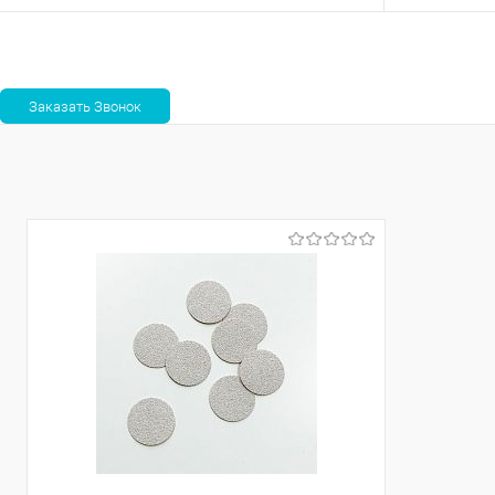
В корзину
Сравнение
Сравнение
В избранное
В наличии
В избранно
Абразивность
100
180
240
320