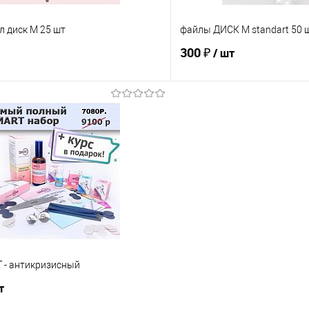
л диск М 25 шт
файлы ДИСК М standart 50 
300 ₽
/ шт
Ожидаем поступления
В корз
Сравнение
е
Недоступно
В избранное
Абразивность
100
180
240
320
80
100
180
 - антикризисный
т