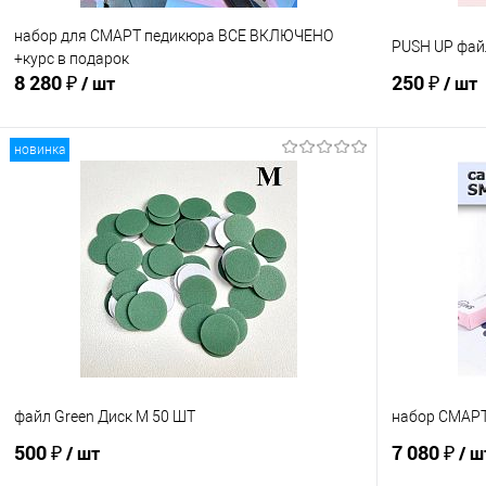
набор для СМАРТ педикюра ВСЕ ВКЛЮЧЕНО
PUSH UP фай
+курс в подарок
8 280 ₽
250 ₽
/ шт
/ шт
новинка
Ожидаем поступления
Сравнение
Сравнение
В избранное
Недоступно
В избранно
Абразивность
80
файл Green Диск М 50 ШТ
набор СМАРТ
500 ₽
7 080 ₽
/ шт
/ ш