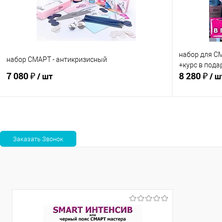
набор для 
набор СМАРТ - антикризисный
+курс в пода
7 080 ₽
8 280 ₽
/ шт
/ ш
Ожидаем поступления
Сравнение
Сравнение
В избранное
Недоступно
В избранно