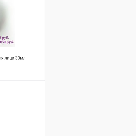
В наличии
bles
fruit raf
ля лица 30мл
ину
В наличии