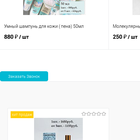
oil formula -
organic fo
Умный шампунь для кожи ( пена) 50мл
Молекулярны
880 ₽
250 ₽
/ шт
/ шт
В корзину
Сравнение
Сравнение
В избранное
В наличии
В избранно
Аромат
oil formula -
хит продаж
organic fo