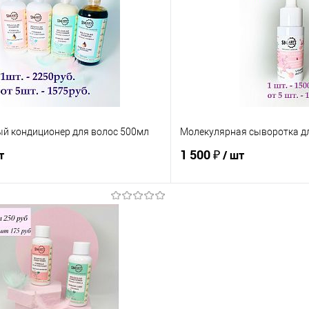
Сравнение
е
В наличии
В избранное
Аромат
marshmallows
Lemonade Bub
Jelato
Dubai chocolate
й кондиционер для волос 500мл
Молекулярная сыворотка д
1 500 ₽
т
/ шт
В корзину
В корз
Сравнение
е
В наличии
В избранное
Аромат