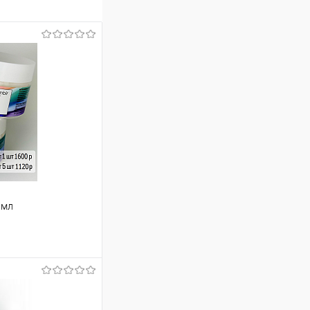
0мл
ину