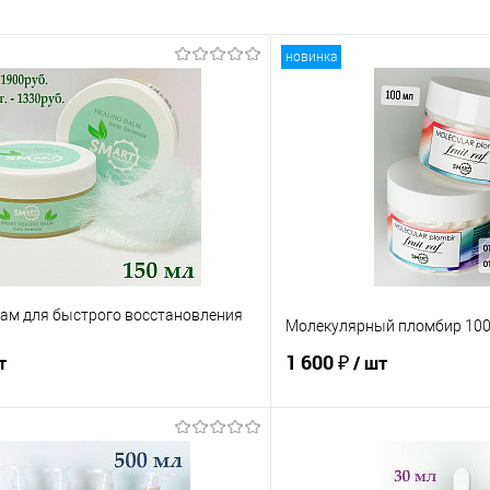
новинка
ам для быстрого восстановления
Молекулярный пломбир 10
1 600 ₽
т
/ шт
В корзину
В корз