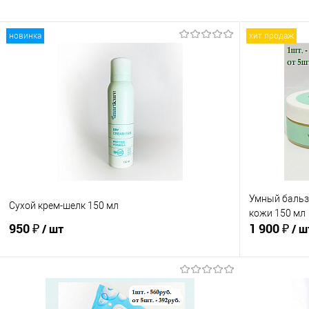
новинка
хит продаж
Умный бальз
Сухой крем-шелк 150 мл
кожи 150 мл
950 ₽
1 900 ₽
/ шт
/ ш
В корзину