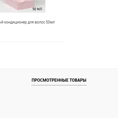
питание и зеркальный блеск
Для жирной и нормальной ко
rmula - восстановление поврежденных
Для сухой и нормальной кожи
волос
й кондиционер для волос 50мл
В корзину
е
В наличии
ПРОСМОТРЕННЫЕ ТОВАРЫ
питание и зеркальный блеск
rmula - восстановление поврежденных
волос